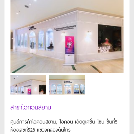
สาขาไอคอนสยาม
ศูนย์การค้าไอคอนสยาม, ไอคอน เอ็ดดูเคชั่น โซน ชั้นที่5
ห้องเลขที่528 แขวงคลองต้นไทร