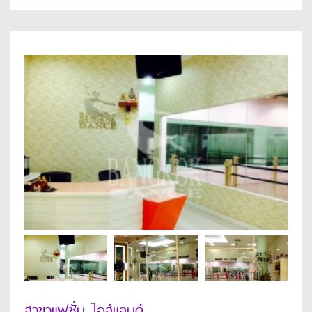
สาขาแฟชั่น ไอส์แลนด์