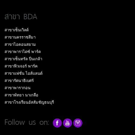
สาขา BDA
สาขาเซ็นเวิลด์
สาขานครราชสีมา
สาขาไอคอนสยาม
สาขาพาราไดซ์ พาร์ค
สาขาเซ็นทรัล ปิ่นเกล้า
สาขาฟิวเจอร์ พาร์ค
สาขาแฟชั่น ไอส์แลนด์
สาขารัตนาธิเบศร์
สาขาพารากอน
สาขาพัทยา นาเกลือ
สาขาโรงเรียนอัสสัมชัญธนบุรี
Follow us on: