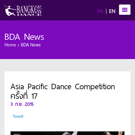
TH
EN
BDA News
Home
>
BDA News
Asia Pacific Dance Competition
ครั้งที่ 17
3 ก.ย. 2015
Tweet