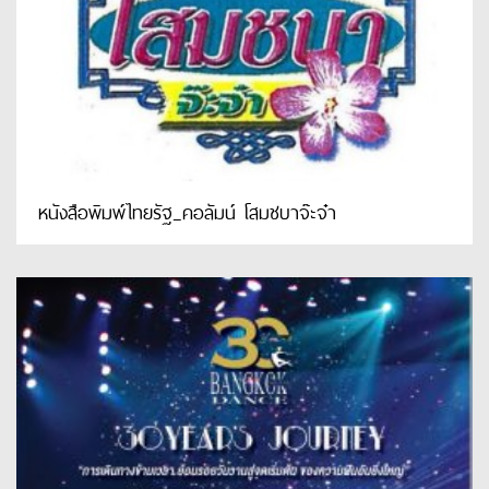
หนังสือพิมพ์ไทยรัฐ_คอลัมน์ โสมชบาจ๊ะจ๋า