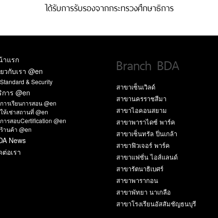
ได้รับการรับรองจากกระทรวงศึกษาธิการ
Branch BDA
น้าแรก
ี่ยวกับเรา @en
Standard & Security
สาขาเซ็นเวิลด์
ริการ @en
สาขานครราชสีมา
การเรียนการสอน @en
สาขาไอคอนสยาม
ให้เช่าสถานที่ @en
การสอบCertification @en
สาขาพาราไดซ์ พาร์ค
ร้านค้า @en
สาขาเซ็นทรัล ปิ่นเกล้า
DA News
สาขาฟิวเจอร์ พาร์ค
ดต่อเรา
สาขาแฟชั่น ไอส์แลนด์
สาขารัตนาธิเบศร์
สาขาพารากอน
สาขาพัทยา นาเกลือ
สาขาโรงเรียนอัสสัมชัญธนบุรี