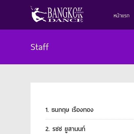
หน้าแรก
Staff
1. ธนกฤษ เรืองทอง
2. รชช ยูสานนท์