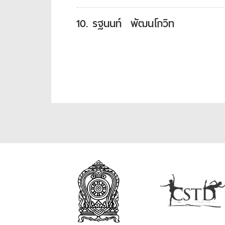
10. รฐนนท์ พัฒนโกวิท